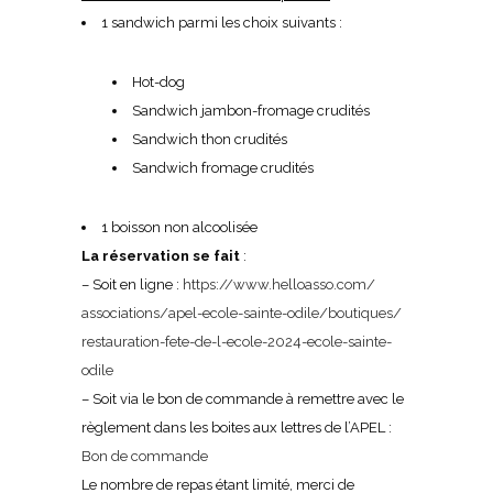
1 sandwich parmi les choix suivants :
Hot-dog
Sandwich jambon-fromage crudités
Sandwich thon crudités
Sandwich fromage crudités
1 boisson non alcoolisée
La réservation se fait
:
– Soit en ligne :
https://www.helloasso.com/
associations/apel-ecole-
sainte-odile/boutiques/
restauration-fete-de-l-ecole-
2024-ecole-sainte-
odile
– Soit via le bon de commande à remettre avec le
règlement dans les boites aux lettres de l’APEL :
Bon de commande
Le nombre de repas étant limité, merci de