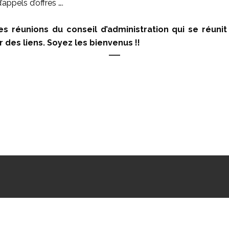
appels d’offres ….
 réunions du conseil d’administration qui se réunit 
 des liens. Soyez les bienvenus !!
 Parents d'Elèves écoles maternelle et primaire Sainte Odile à Lamber